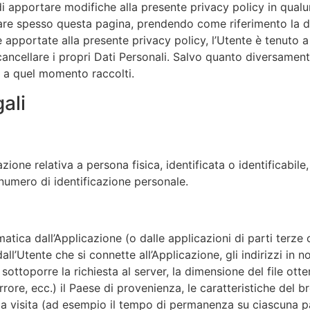
tto di apportare modifiche alla presente privacy policy in q
are spesso questa pagina, prendendo come riferimento la da
pportate alla presente privacy policy, l’Utente è tenuto a 
cancellare i propri Dati Personali. Salvo quanto diversamen
o a quel momento raccolti.
gali
one relativa a persona fisica, identificata o identificabile
 numero di identificazione personale.
tica dall’Applicazione (o dalle applicazioni di parti terze che 
all’Utente che si connette all’Applicazione, gli indirizzi in 
el sottoporre la richiesta al server, la dimensione del file ot
errore, ecc.) il Paese di provenienza, le caratteristiche del 
la visita (ad esempio il tempo di permanenza su ciascuna pagin